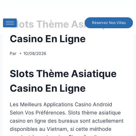
Slots Thème Asiatique
Réservez Nos Villas
Casino En Ligne
Par
10/08/2026
Slots Thème Asiatique
Casino En Ligne
Les Meilleurs Applications Casino Android
Selon Vos Préférences. Slots thème asiatique
casino en ligne des bureaux sont actuellement
disponibles au Vietnam, si cette méthode